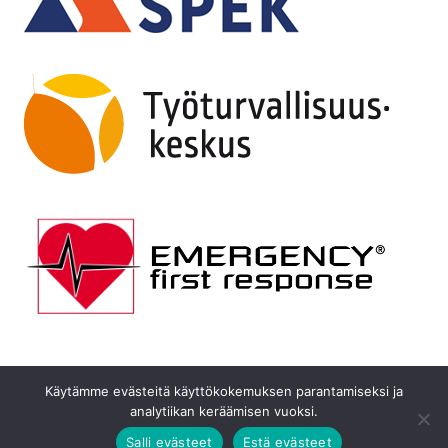
Käytämme evästeitä käyttökokemuksen parantamiseksi ja
© 2026 Koulutus | Liekkitiimi
analytiikan keräämisen vuoksi.
LIEKKITIIMI.COM
KOULUTTAJAT
Salli evästeet
Estä evästeet