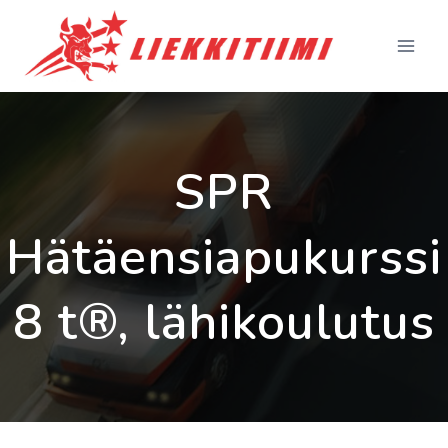
Siirry
sisältöön
SPR
Hätäensiapukurssi
8 t®, lähikoulutus