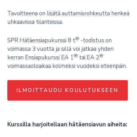
Tavoitteena on lisätä auttamisrohkeutta henkeä
uhkaavissa tilanteissa.
®
SPR Hätäensiapukurssi 8 t
-todistus on
voimassa 3 vuotta ja sillä voi jatkaa yhden
®
®
kerran Ensiapukurssi EA 1
tai EA 2
voimassaoloaikaa kolmeksi vuodeksi eteenpäin.
ILMOITTAUDU KOULUTUKSEEN
Kurssilla harjoitellaan hätäensiavun aiheita: